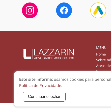
MENU
Home
Sobre nó
Áreas de
Equipe
Artigos
Este site informa:
usamos cookies para personali
Contato
Política de Privacidade
.
Fale con
Continuar e fechar