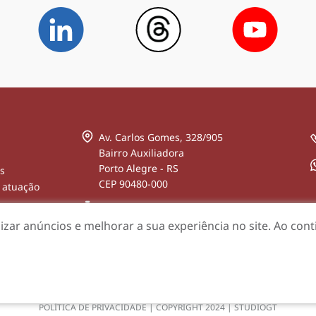
Av. Carlos Gomes, 328/905
Bairro Auxiliadora
Porto Alegre - RS
s
CEP 90480-000
 atuação
Segunda a sexta-feira, das 08:30 às
12:00 e das 13:00 às 17:00
zar anúncios e melhorar a sua experiência no site. Ao co
osco
POLÍTICA DE PRIVACIDADE
| COPYRIGHT 2024 |
STUDIOGT